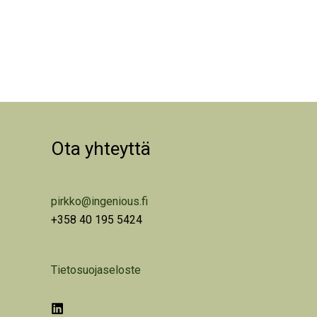
Ota yhteyttä
pirkko@ingenious.fi
+358 40 195 5424
Tietosuojaseloste