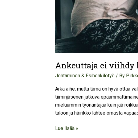
Ankeuttaja ei viihdy
Johtaminen & Esihenkilötyö
/ By
Pirkk
Arka aihe, mutta tämä on hyvä ottaa väli
tiiminjäsenen jatkuva epäammattimainen t
mieluummin työnantajaa kuin jää roikku
taloon ja häirikkö lähtee omasta vapaas
Lue lisää »