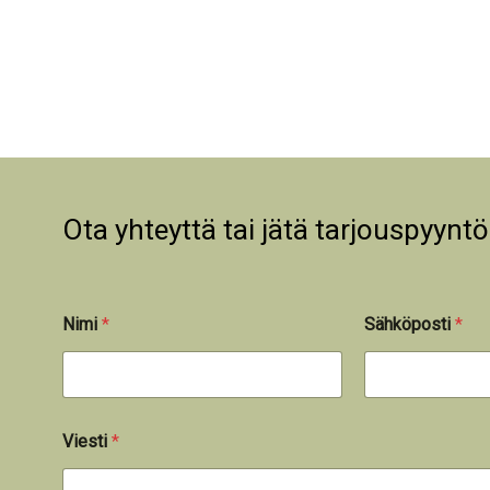
Ota yhteyttä tai jätä tarjouspyyntö
Nimi
*
Sähköposti
*
Viesti
*