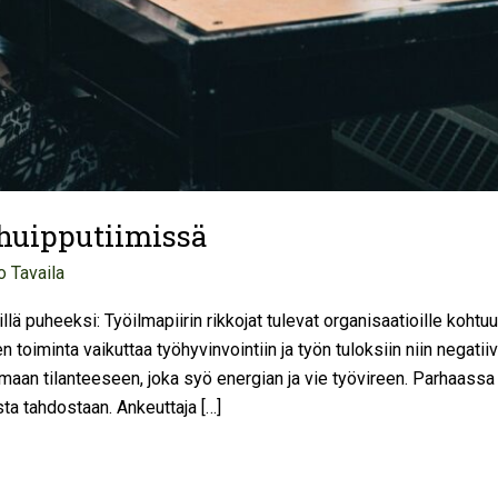
 huipputiimissä
o Tavaila
llä puheeksi: Työilmapiirin rikkojat tulevat organisaatioille kohtu
oiminta vaikuttaa työhyvinvointiin ja työn tuloksiin niin negatiivi
maan tilanteeseen, joka syö energian ja vie työvireen. Parhaassa
ta tahdostaan. Ankeuttaja […]