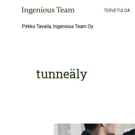
Skip
TERVETULOA
to
content
Pirkko Tavaila, Ingenious Team Oy
tunneäly
Ankeuttaja
ei