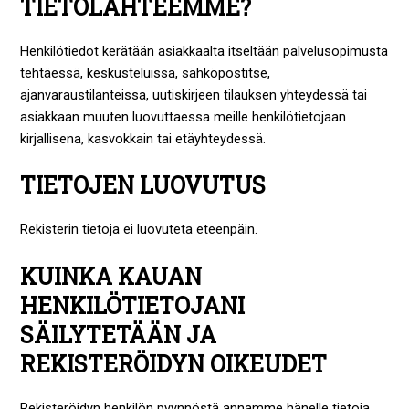
TIETOLÄHTEEMME?
Henkilötiedot kerätään asiakkaalta itseltään palvelusopimusta
tehtäessä, keskusteluissa, sähköpostitse,
ajanvaraustilanteissa, uutiskirjeen tilauksen yhteydessä tai
asiakkaan muuten luovuttaessa meille henkilötietojaan
kirjallisena, kasvokkain tai etäyhteydessä.
TIETOJEN LUOVUTUS
Rekisterin tietoja ei luovuteta eteenpäin.
KUINKA KAUAN
HENKILÖTIETOJANI
SÄILYTETÄÄN JA
REKISTERÖIDYN OIKEUDET
Rekisteröidyn henkilön pyynnöstä annamme hänelle tietoja