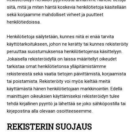
siitä, mitä ja miten häntä koskevia henkilötietoja käsitellään
sekä korjaamme mahdolliset virheet ja puutteet
henkilötiedoissa.
Henkilötietoja säilytetään, kunnes niitä ei enää tarvita
käyttötarkoitukseen, johon ne kerätty tai kunnes rekisteröity
peruuttaa suostumuksensa henkilötietojensa käsittelyyn.
Jokaisella rekisteröidyllä on laissa määritellyt oikeudet
tarkistaa omat henkilötietonsa ylläpitämistämme
rekistereistä sekä vaatia tietojen päivittämistä, korjaamista
tai poistamista. Rekisteröity voi myös kieltää meitä
käyttämästä hänen henkilötietojaan markkinointiin. Edellä
mainittujen oikeuksien käyttämiseksi rekisteröidyn tulee
tehdä kirjallinen pyyntö ja lähettää se joko sähköpostilla tai
kirjepostina alla olevaan osoitteeseemme.
REKISTERIN SUOJAUS