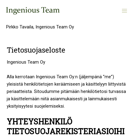
Skip
Main
to
Men
content
Pirkko Tavaila, Ingenious Team Oy
Tietosuojaseloste
Ingenious Team Oy
Alla kerrotaan Ingenious Team Oy:n (jäljempänä ”me”)
yleisistä henkilötietojen keräämiseen ja käsittelyyn liittyvistä
periaatteista. Sitoudumme pitämään henkilötietosi turvassa
ja käsittelemään niitä asianmukaisesti ja lainmukaisesti
yksityisyytesi suojelemiseksi.
YHTEYSHENKILÖ
TIETOSUOJAREKISTERIASIOIHI