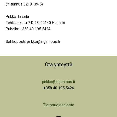
(Y-tunnus 3218139-5)
Pirkko Tavaila
Tehtaankatu 7 D 28, 00140 Helsinki
Puhelin: +358 40 195 5424
Sähköposti: pirkko@ingenious.fi
Ota yhteyttä
pirkko@ingenious.fi
+358 40 195 5424
Tietosuojaseloste