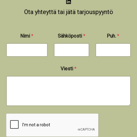
Ota yhteyttä tai jätä tarjouspyyntö
Nimi
*
Sähköposti
*
Puh.
*
Viesti
*