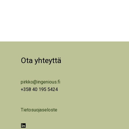
Ota yhteyttä
pirkko@ingenious.fi
+358 40 195 5424
Tietosuojaseloste