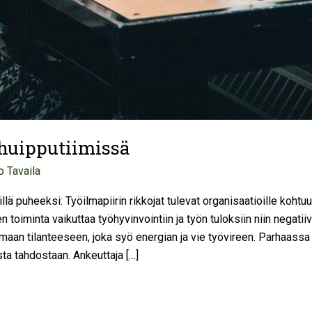
 huipputiimissä
o Tavaila
llä puheeksi: Työilmapiirin rikkojat tulevat organisaatioille kohtu
oiminta vaikuttaa työhyvinvointiin ja työn tuloksiin niin negatiivi
maan tilanteeseen, joka syö energian ja vie työvireen. Parhaassa
ta tahdostaan. Ankeuttaja […]