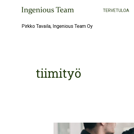
Skip
TERVETULOA
to
content
Pirkko Tavaila, Ingenious Team Oy
tiimityö
Ankeuttaja
ei