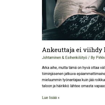
Ankeuttaja ei viihdy
Johtaminen & Esihenkilötyö
/ By
Pirkk
Arka aihe, mutta tämä on hyvä ottaa väli
tiiminjäsenen jatkuva epäammattimainen t
mieluummin työnantajaa kuin jää roikku
taloon ja häirikkö lähtee omasta vapaas
Lue lisää »