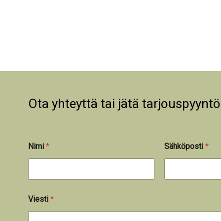
Ota yhteyttä tai jätä tarjouspyyntö
Nimi
*
Sähköposti
*
Viesti
*