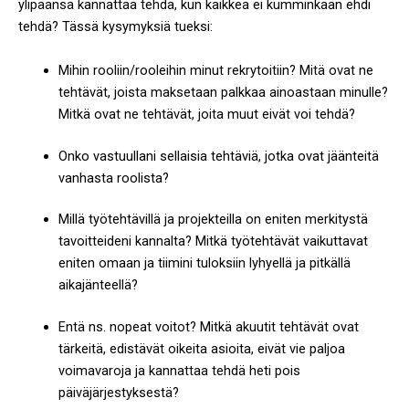
ylipäänsä kannattaa tehdä, kun kaikkea ei kumminkaan ehdi
tehdä? Tässä kysymyksiä tueksi:
Mihin rooliin/rooleihin minut rekrytoitiin? Mitä ovat ne
tehtävät, joista maksetaan palkkaa ainoastaan minulle?
Mitkä ovat ne tehtävät, joita muut eivät voi tehdä?
Onko vastuullani sellaisia tehtäviä, jotka ovat jäänteitä
vanhasta roolista?
Millä työtehtävillä ja projekteilla on eniten merkitystä
tavoitteideni kannalta? Mitkä työtehtävät vaikuttavat
eniten omaan ja tiimini tuloksiin lyhyellä ja pitkällä
aikajänteellä?
Entä ns. nopeat voitot? Mitkä akuutit tehtävät ovat
tärkeitä, edistävät oikeita asioita, eivät vie paljoa
voimavaroja ja kannattaa tehdä heti pois
päiväjärjestyksestä?