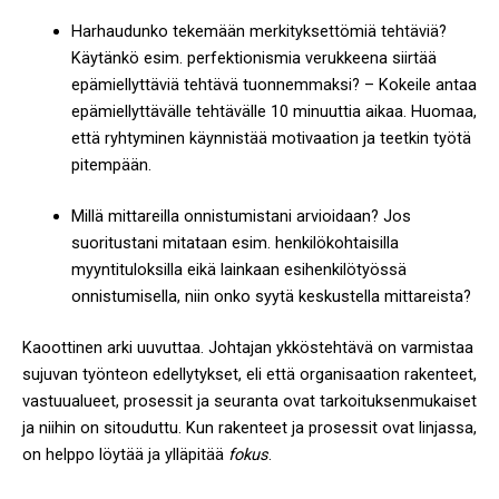
Harhaudunko tekemään merkityksettömiä tehtäviä?
Käytänkö esim. perfektionismia verukkeena siirtää
epämiellyttäviä tehtävä tuonnemmaksi? – Kokeile antaa
epämiellyttävälle tehtävälle 10 minuuttia aikaa. Huomaa,
että ryhtyminen käynnistää motivaation ja teetkin työtä
pitempään.
Millä mittareilla onnistumistani arvioidaan? Jos
suoritustani mitataan esim. henkilökohtaisilla
myyntituloksilla eikä lainkaan esihenkilötyössä
onnistumisella, niin onko syytä keskustella mittareista?
Kaoottinen arki uuvuttaa. Johtajan ykköstehtävä on varmistaa
sujuvan työnteon edellytykset, eli että organisaation rakenteet,
vastuualueet, prosessit ja seuranta ovat tarkoituksenmukaiset
ja niihin on sitouduttu. Kun rakenteet ja prosessit ovat linjassa,
on helppo löytää ja ylläpitää
fokus
.