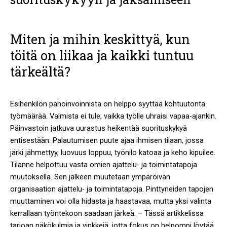
Miten ja mihin keskittyä, kun
töitä on liikaa ja kaikki tuntuu
tärkeältä?
Esihenkilön pahoinvoinnista on helppo syyttää kohtuutonta
työmäärää. Valmista ei tule, vaikka työlle uhraisi vapaa-ajankin.
Päinvastoin jatkuva uurastus heikentää suorituskykyä
entisestään: Palautumisen puute ajaa ihmisen tilaan, jossa
järki jähmettyy, luovuus loppuu, työnilo katoaa ja keho kipuilee.
Tilanne helpottuu vasta omien ajattelu- ja toimintatapoja
muutoksella. Sen jälkeen muutetaan ympäröivän
organisaation ajattelu- ja toimintatapoja. Pinttyneiden tapojen
muuttaminen voi olla hidasta ja haastavaa, mutta yksi valinta
kerrallaan työntekoon saadaan järkeä. – Tässä artikkelissa
tarjoan näkökulmia ja vinkkejä, jotta fokus on helpompi löytää,