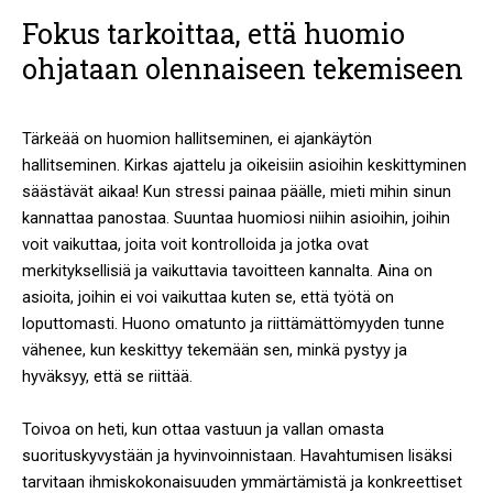
Fokus tarkoittaa, että huomio
ohjataan olennaiseen tekemiseen
Tärkeää on huomion hallitseminen, ei ajankäytön
hallitseminen. Kirkas ajattelu ja oikeisiin asioihin keskittyminen
säästävät aikaa! Kun stressi painaa päälle, mieti mihin sinun
kannattaa panostaa. Suuntaa huomiosi niihin asioihin, joihin
voit vaikuttaa, joita voit kontrolloida ja jotka ovat
merkityksellisiä ja vaikuttavia tavoitteen kannalta. Aina on
asioita, joihin ei voi vaikuttaa kuten se, että työtä on
loputtomasti. Huono omatunto ja riittämättömyyden tunne
vähenee, kun keskittyy tekemään sen, minkä pystyy ja
hyväksyy, että se riittää.
Toivoa on heti, kun ottaa vastuun ja vallan omasta
suorituskyvystään ja hyvinvoinnistaan. Havahtumisen lisäksi
tarvitaan ihmiskokonaisuuden ymmärtämistä ja konkreettiset