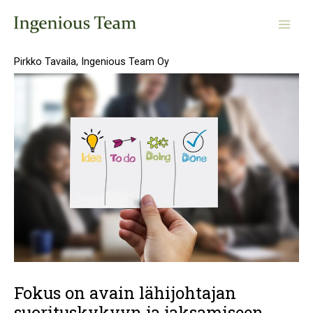
Skip
Post
Main
to
navigation
Men
content
Pirkko Tavaila, Ingenious Team Oy
Fokus on avain lähijohtajan
suorituskykyyn ja jaksamiseen