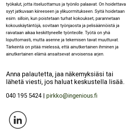
työkalut, jotta itseluottamus ja työnilo palaavat. On hoidettava
syyt jatkuvaan kiireeseen ja ylikuormitukseen. Syitä hoidetaan
esim. silloin, kun poistetaan turhat kokoukset, parannetaan
kokouskäytäntöjä, sovitaan työnjaosta ja pelisäännöistä ja
raivataan aikaa keskittyneelle työnteolle. Työtä on yhä
loputtomasti, mutta asenne ja tekemisen tavat muuttuvat.
Tärkeintä on pitää mielessä, että ainutkertainen ihminen ja
ainutkertainen elämä ansaitsevat arvoisensa arjen.
Anna palautetta, jaa näkemyksiäsi tai
lähetä viesti, jos haluat keskustella lisää.
040 195 5424 |
pirkko@ingenious.fi