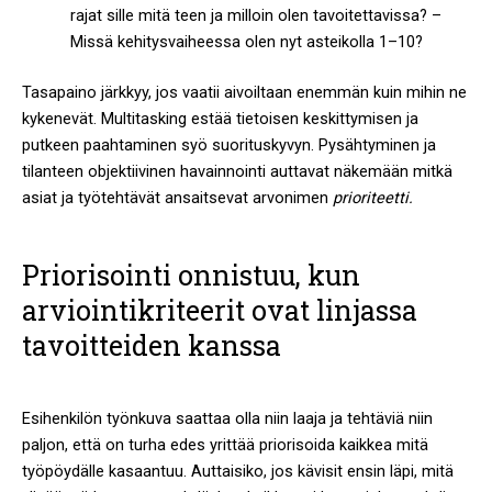
rajat sille mitä teen ja milloin olen tavoitettavissa? –
Missä kehitysvaiheessa olen nyt asteikolla 1–10?
Tasapaino järkkyy, jos vaatii aivoiltaan enemmän kuin mihin ne
kykenevät. Multitasking estää tietoisen keskittymisen ja
putkeen paahtaminen syö suorituskyvyn. Pysähtyminen ja
tilanteen objektiivinen havainnointi auttavat näkemään mitkä
asiat ja työtehtävät ansaitsevat arvonimen
prioriteetti.
Priorisointi onnistuu, kun
arviointikriteerit ovat linjassa
tavoitteiden kanssa
Esihenkilön työnkuva saattaa olla niin laaja ja tehtäviä niin
paljon, että on turha edes yrittää priorisoida kaikkea mitä
työpöydälle kasaantuu. Auttaisiko, jos kävisit ensin läpi, mitä