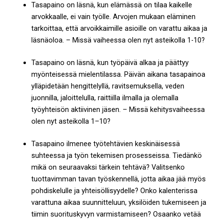
Tasapaino on läsnä, kun elämässä on tilaa kaikelle
arvokkaalle, ei vain työlle. Arvojen mukaan eläminen
tarkoittaa, että arvoikkaimille asioille on varattu aikaa ja
läsnäoloa. – Missä vaiheessa olen nyt asteikolla 1-10?
Tasapaino on läsnä, kun työpäivä alkaa ja päättyy
myönteisessä mielentilassa. Päivän aikana tasapainoa
ylläpidetään hengittelyllä, ravitsemuksella, veden
juonnilla, jaloittelulla, raittiilla ilmalla ja olemalla
työyhteisön aktiivinen jäsen. – Missä kehitysvaiheessa
olen nyt asteikolla 1–10?
Tasapaino ilmenee työtehtävien keskinäisessä
suhteessa ja työn tekemisen prosesseissa. Tiedänkö
mikä on seuraavaksi tärkein tehtävä? Valitsenko
tuottavimman tavan työskennellä, jotta aikaa jää myös
pohdiskelulle ja yhteisöllisyydelle? Onko kalenterissa
varattuna aikaa suunnitteluun, yksilöiden tukemiseen ja
tiimin suorituskyvyn varmistamiseen? Osaanko vetää